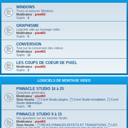
WINDOWS
Trucs et astuces Windows
Modérateur :
pixel63
Sujets :
4
GRAPHISME
Logiciels utile au montage vidéo
Modérateur :
pixel63
Sujets :
5
CONVERSION
Tout sur la conversion des videos
Modérateur :
pixel63
Sujets :
11
LES COUPS DE COEUR DE PIXEL
Modérateur :
pixel63
Sujets :
2
LOGICIELS DE MONTAGE VIDEO
PINNACLE STUDIO 16 à 25
Questions générales
Modérateur :
pixel63
Sous-forums :
Corel Studio plugins
,
Corel Studio installation
,
Corel
Studio bibliothéque
Sujets :
78
PINNACLE STUDIO 9 à 15
Vos questions sur les tutoriels Studio.
Modérateur :
pixel63
Sous-forums :
PACKS D'IMAGES EFFETS ET TRANSITIONS
,
LES