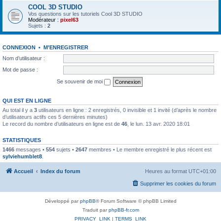
COOL 3D STUDIO
Vos questions sur les tutoriels Cool 3D STUDIO
Modérateur :
pixel63
Sujets :
2
CONNEXION
•
M’ENREGISTRER
Nom d’utilisateur :
Mot de passe :
Se souvenir de moi
QUI EST EN LIGNE
Au total il y a
3
utilisateurs en ligne : 2 enregistrés, 0 invisible et 1 invité (d’après le nombre
d’utilisateurs actifs ces 5 dernières minutes)
Le record du nombre d’utilisateurs en ligne est de
46
, le lun. 13 avr. 2020 18:01
STATISTIQUES
1466
messages •
554
sujets •
2647
membres • Le membre enregistré le plus récent est
sylviehumblet8
.
Accueil
Index du forum
Heures au format
UTC+01:00
Supprimer les cookies du forum
Développé par
phpBB
® Forum Software © phpBB Limited
Traduit par
phpBB-fr.com
PRIVACY_LINK
|
TERMS_LINK