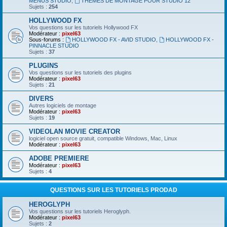
MENUS STUDIO
,
THEMES DE MONTAGE POUR STUDIO 12
Sujets :
254
HOLLYWOOD FX
Vos questions sur les tutoriels Hollywood FX
Modérateur :
pixel63
Sous-forums :
HOLLYWOOD FX - AVID STUDIO
,
HOLLYWOOD FX -
PINNACLE STUDIO
Sujets :
37
PLUGINS
Vos questions sur les tutoriels des plugins
Modérateur :
pixel63
Sujets :
21
DIVERS
Autres logiciels de montage
Modérateur :
pixel63
Sujets :
19
VIDEOLAN MOVIE CREATOR
logiciel open source gratuit, compatible Windows, Mac, Linux
Modérateur :
pixel63
ADOBE PREMIERE
Modérateur :
pixel63
Sujets :
4
QUESTIONS SUR LES TUTORIELS PRODAD
HEROGLYPH
Vos questions sur les tutoriels Heroglyph.
Modérateur :
pixel63
Sujets :
2