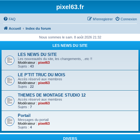
pixel63.fr
FAQ
M’enregistrer
Connexion
Accueil
Index du forum
Nous sommes le sam. 8 août 2026 21:32
LES NEWS DU SITE
LES NEWS DU SITE
Les nouveautés du site, les changements, ..etc !!
Modérateur :
pixel63
Sujets :
43
LE P'TIT TRUC DU MOIS
Accès réservé aux membres
Modérateur :
pixel63
Sujets :
22
THEMES DE MONTAGE STUDIO 12
Accès réservé aux membres
Modérateur :
pixel63
Sujets :
7
Portail
Messages du portail
Modérateur :
pixel63
Sujets :
4
DIVERS