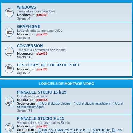
WINDOWS
Trucs et astuces Windows
Modérateur :
pixel63
Sujets :
4
GRAPHISME
Logiciels utile au montage vidéo
Modérateur :
pixel63
Sujets :
5
CONVERSION
Tout sur la conversion des videos
Modérateur :
pixel63
Sujets :
11
LES COUPS DE COEUR DE PIXEL
Modérateur :
pixel63
Sujets :
2
LOGICIELS DE MONTAGE VIDEO
PINNACLE STUDIO 16 à 25
Questions générales
Modérateur :
pixel63
Sous-forums :
Corel Studio plugins
,
Corel Studio installation
,
Corel
Studio bibliothéque
Sujets :
78
PINNACLE STUDIO 9 à 15
Vos questions sur les tutoriels Studio.
Modérateur :
pixel63
Sous-forums :
PACKS D'IMAGES EFFETS ET TRANSITIONS
,
LES