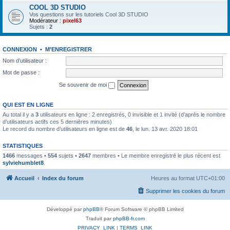
COOL 3D STUDIO
Vos questions sur les tutoriels Cool 3D STUDIO
Modérateur :
pixel63
Sujets :
2
CONNEXION
•
M’ENREGISTRER
Nom d’utilisateur :
Mot de passe :
Se souvenir de moi
QUI EST EN LIGNE
Au total il y a
3
utilisateurs en ligne : 2 enregistrés, 0 invisible et 1 invité (d’après le nombre
d’utilisateurs actifs ces 5 dernières minutes)
Le record du nombre d’utilisateurs en ligne est de
46
, le lun. 13 avr. 2020 18:01
STATISTIQUES
1466
messages •
554
sujets •
2647
membres • Le membre enregistré le plus récent est
sylviehumblet8
.
Accueil
Index du forum
Heures au format
UTC+01:00
Supprimer les cookies du forum
Développé par
phpBB
® Forum Software © phpBB Limited
Traduit par
phpBB-fr.com
PRIVACY_LINK
|
TERMS_LINK