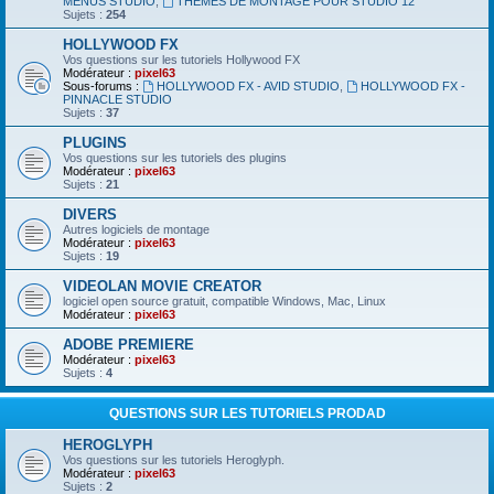
MENUS STUDIO
,
THEMES DE MONTAGE POUR STUDIO 12
Sujets :
254
HOLLYWOOD FX
Vos questions sur les tutoriels Hollywood FX
Modérateur :
pixel63
Sous-forums :
HOLLYWOOD FX - AVID STUDIO
,
HOLLYWOOD FX -
PINNACLE STUDIO
Sujets :
37
PLUGINS
Vos questions sur les tutoriels des plugins
Modérateur :
pixel63
Sujets :
21
DIVERS
Autres logiciels de montage
Modérateur :
pixel63
Sujets :
19
VIDEOLAN MOVIE CREATOR
logiciel open source gratuit, compatible Windows, Mac, Linux
Modérateur :
pixel63
ADOBE PREMIERE
Modérateur :
pixel63
Sujets :
4
QUESTIONS SUR LES TUTORIELS PRODAD
HEROGLYPH
Vos questions sur les tutoriels Heroglyph.
Modérateur :
pixel63
Sujets :
2