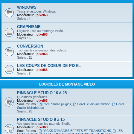
WINDOWS
Trucs et astuces Windows
Modérateur :
pixel63
Sujets :
4
GRAPHISME
Logiciels utile au montage vidéo
Modérateur :
pixel63
Sujets :
5
CONVERSION
Tout sur la conversion des videos
Modérateur :
pixel63
Sujets :
11
LES COUPS DE COEUR DE PIXEL
Modérateur :
pixel63
Sujets :
2
LOGICIELS DE MONTAGE VIDEO
PINNACLE STUDIO 16 à 25
Questions générales
Modérateur :
pixel63
Sous-forums :
Corel Studio plugins
,
Corel Studio installation
,
Corel
Studio bibliothéque
Sujets :
78
PINNACLE STUDIO 9 à 15
Vos questions sur les tutoriels Studio.
Modérateur :
pixel63
Sous-forums :
PACKS D'IMAGES EFFETS ET TRANSITIONS
,
LES