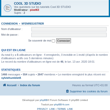
COOL 3D STUDIO
Vos questions sur les tutoriels Cool 3D STUDIO
Modérateur :
pixel63
Sujets :
2
CONNEXION
•
M’ENREGISTRER
Nom d’utilisateur :
Mot de passe :
Se souvenir de moi
QUI EST EN LIGNE
Au total il y a
5
utilisateurs en ligne : 4 enregistrés, 0 invisible et 1 invité (d’après le nombre
d’utilisateurs actifs ces 5 dernières minutes)
Le record du nombre d’utilisateurs en ligne est de
46
, le lun. 13 avr. 2020 18:01
STATISTIQUES
1466
messages •
554
sujets •
2647
membres • Le membre enregistré le plus récent est
sylviehumblet8
.
Accueil
Index du forum
Heures au format
UTC+01:00
Supprimer les cookies du forum
Développé par
phpBB
® Forum Software © phpBB Limited
Traduit par
phpBB-fr.com
PRIVACY_LINK
|
TERMS_LINK