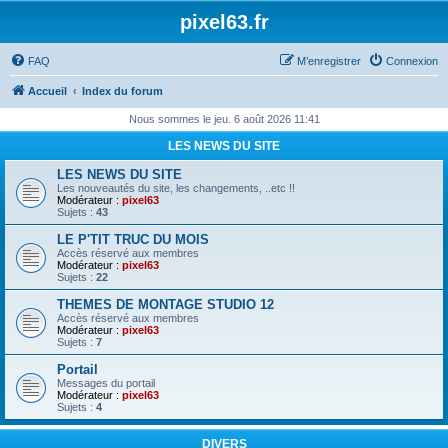
pixel63.fr
FAQ
M’enregistrer
Connexion
Accueil
Index du forum
Nous sommes le jeu. 6 août 2026 11:41
LES NEWS DU SITE
LES NEWS DU SITE
Les nouveautés du site, les changements, ..etc !!
Modérateur :
pixel63
Sujets :
43
LE P'TIT TRUC DU MOIS
Accès réservé aux membres
Modérateur :
pixel63
Sujets :
22
THEMES DE MONTAGE STUDIO 12
Accès réservé aux membres
Modérateur :
pixel63
Sujets :
7
Portail
Messages du portail
Modérateur :
pixel63
Sujets :
4
DIVERS