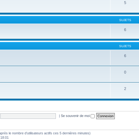
5
SUJETS
6
SUJETS
6
0
2
|
Se souvenir de moi
(d’après le nombre d’utilisateurs actifs ces 5 dernières minutes)
0 18:01