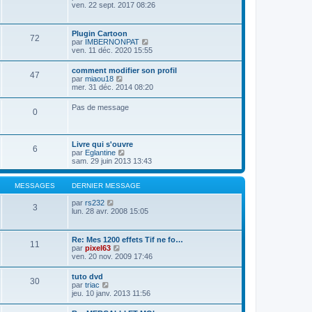
e
o
ven. 22 sept. 2017 08:26
m
r
i
e
n
r
s
i
l
s
Plugin Cartoon
e
72
e
a
V
par
IMBERNONPAT
r
d
g
o
ven. 11 déc. 2020 15:55
m
e
e
i
e
r
r
s
comment modifier son profil
n
47
l
s
V
par
miaou18
i
e
a
o
mer. 31 déc. 2014 08:20
e
d
g
i
r
e
e
r
m
Pas de message
r
0
l
e
n
e
s
i
d
s
e
e
a
r
Livre qui s'ouvre
r
g
6
m
V
par
Eglantine
n
e
e
o
sam. 29 juin 2013 13:43
i
s
i
e
s
r
r
a
l
MESSAGES
DERNIER MESSAGE
m
g
e
e
e
V
d
par
rs232
s
3
o
e
lun. 28 avr. 2008 15:05
s
i
r
a
r
n
g
l
i
e
Re: Mes 1200 effets Tif ne fo…
11
e
e
V
par
pixel63
d
r
o
ven. 20 nov. 2009 17:46
e
m
i
r
e
r
tuto dvd
n
s
30
l
V
par
triac
i
s
e
o
jeu. 10 janv. 2013 11:56
e
a
d
i
r
g
e
r
m
e