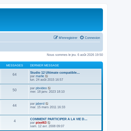
M’enregistrer
Connexion
Nous sommes le jeu. 6 août 2026 19:50
MESSAGES
DERNIER MESSAGE
Studio 12 Ultimate compatible…
64
V
par
marlie
o
lun. 24 août 2015 16:57
i
r
V
par
pbvideo
50
l
o
mer. 18 janv. 2023 18:10
e
i
d
r
e
l
V
par
jaberd
r
44
e
o
mar. 15 mars 2011 16:33
n
d
i
i
e
r
e
r
l
r
COMMENT PARTICIPER A LA VIE D…
n
4
e
m
V
par
pixel63
i
d
e
o
sam. 12 avr. 2008 09:07
e
e
s
i
r