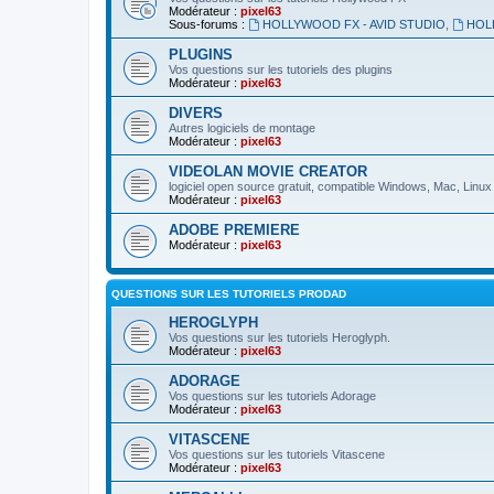
Modérateur :
pixel63
Sous-forums :
HOLLYWOOD FX - AVID STUDIO
,
HOL
PLUGINS
Vos questions sur les tutoriels des plugins
Modérateur :
pixel63
DIVERS
Autres logiciels de montage
Modérateur :
pixel63
VIDEOLAN MOVIE CREATOR
logiciel open source gratuit, compatible Windows, Mac, Linux
Modérateur :
pixel63
ADOBE PREMIERE
Modérateur :
pixel63
QUESTIONS SUR LES TUTORIELS PRODAD
HEROGLYPH
Vos questions sur les tutoriels Heroglyph.
Modérateur :
pixel63
ADORAGE
Vos questions sur les tutoriels Adorage
Modérateur :
pixel63
VITASCENE
Vos questions sur les tutoriels Vitascene
Modérateur :
pixel63