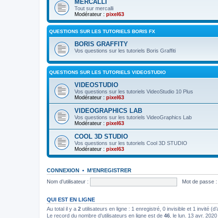
MERCALLI
Tout sur mercalli
Modérateur :
pixel63
QUESTIONS SUR LES TUTORIELS BORIS FX
BORIS GRAFFITY
Vos questions sur les tutoriels Boris Graffiti
QUESTIONS SUR LES TUTORIELS VIDEOSTUDIO
VIDEOSTUDIO
Vos questions sur les tutoriels VideoStudio 10 Plus
Modérateur :
pixel63
VIDEOGRAPHICS LAB
Vos questions sur les tutoriels VideoGraphics Lab
Modérateur :
pixel63
COOL 3D STUDIO
Vos questions sur les tutoriels Cool 3D STUDIO
Modérateur :
pixel63
CONNEXION
•
M’ENREGISTRER
Nom d’utilisateur :
Mot de passe :
QUI EST EN LIGNE
Au total il y a
2
utilisateurs en ligne : 1 enregistré, 0 invisible et 1 invité 
Le record du nombre d’utilisateurs en ligne est de
46
, le lun. 13 avr. 202