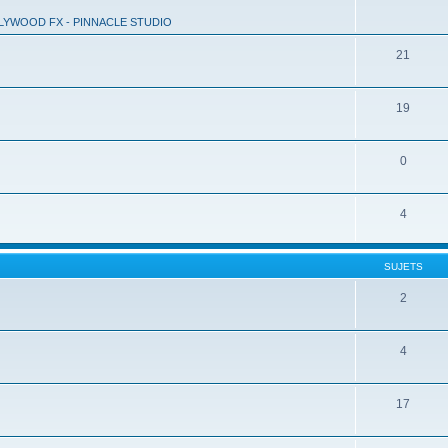
LYWOOD FX - PINNACLE STUDIO
21
19
0
4
SUJETS
2
4
17