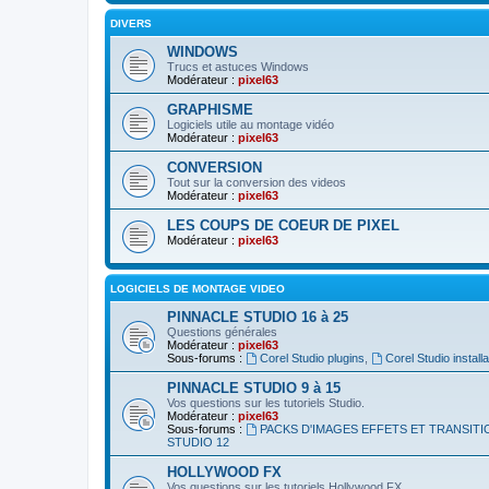
DIVERS
WINDOWS
Trucs et astuces Windows
Modérateur :
pixel63
GRAPHISME
Logiciels utile au montage vidéo
Modérateur :
pixel63
CONVERSION
Tout sur la conversion des videos
Modérateur :
pixel63
LES COUPS DE COEUR DE PIXEL
Modérateur :
pixel63
LOGICIELS DE MONTAGE VIDEO
PINNACLE STUDIO 16 à 25
Questions générales
Modérateur :
pixel63
Sous-forums :
Corel Studio plugins
,
Corel Studio installa
PINNACLE STUDIO 9 à 15
Vos questions sur les tutoriels Studio.
Modérateur :
pixel63
Sous-forums :
PACKS D'IMAGES EFFETS ET TRANSITI
STUDIO 12
HOLLYWOOD FX
Vos questions sur les tutoriels Hollywood FX