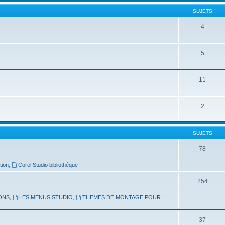
SUJETS
4
5
11
2
SUJETS
78
tion
,
Corel Studio bibliothéque
254
ONS
,
LES MENUS STUDIO
,
THEMES DE MONTAGE POUR
37