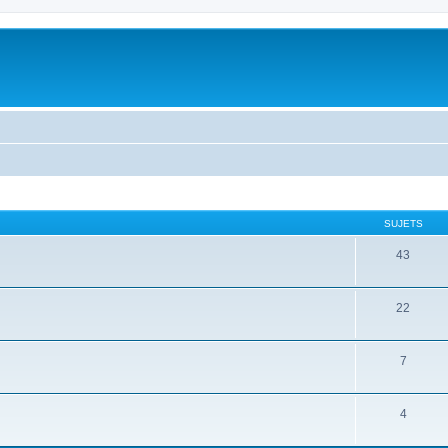
SUJETS
43
22
7
4