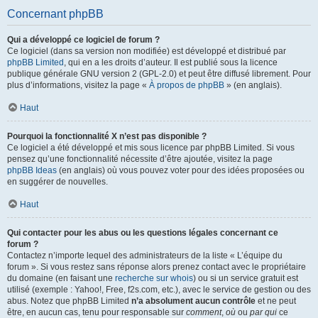
Concernant phpBB
Qui a développé ce logiciel de forum ?
Ce logiciel (dans sa version non modifiée) est développé et distribué par
phpBB Limited
, qui en a les droits d’auteur. Il est publié sous la licence
publique générale GNU version 2 (GPL-2.0) et peut être diffusé librement. Pour
plus d’informations, visitez la page «
À propos de phpBB
» (en anglais).
Haut
Pourquoi la fonctionnalité X n’est pas disponible ?
Ce logiciel a été développé et mis sous licence par phpBB Limited. Si vous
pensez qu’une fonctionnalité nécessite d’être ajoutée, visitez la page
phpBB Ideas
(en anglais) où vous pouvez voter pour des idées proposées ou
en suggérer de nouvelles.
Haut
Qui contacter pour les abus ou les questions légales concernant ce
forum ?
Contactez n’importe lequel des administrateurs de la liste « L’équipe du
forum ». Si vous restez sans réponse alors prenez contact avec le propriétaire
du domaine (en faisant une
recherche sur whois
) ou si un service gratuit est
utilisé (exemple : Yahoo!, Free, f2s.com, etc.), avec le service de gestion ou des
abus. Notez que phpBB Limited
n’a absolument aucun contrôle
et ne peut
être, en aucun cas, tenu pour responsable sur
comment
,
où
ou
par qui
ce