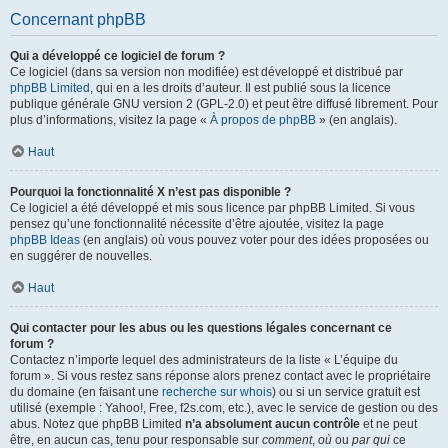
Concernant phpBB
Qui a développé ce logiciel de forum ?
Ce logiciel (dans sa version non modifiée) est développé et distribué par
phpBB Limited
, qui en a les droits d’auteur. Il est publié sous la licence
publique générale GNU version 2 (GPL-2.0) et peut être diffusé librement. Pour
plus d’informations, visitez la page «
À propos de phpBB
» (en anglais).
Haut
Pourquoi la fonctionnalité X n’est pas disponible ?
Ce logiciel a été développé et mis sous licence par phpBB Limited. Si vous
pensez qu’une fonctionnalité nécessite d’être ajoutée, visitez la page
phpBB Ideas
(en anglais) où vous pouvez voter pour des idées proposées ou
en suggérer de nouvelles.
Haut
Qui contacter pour les abus ou les questions légales concernant ce
forum ?
Contactez n’importe lequel des administrateurs de la liste « L’équipe du
forum ». Si vous restez sans réponse alors prenez contact avec le propriétaire
du domaine (en faisant une
recherche sur whois
) ou si un service gratuit est
utilisé (exemple : Yahoo!, Free, f2s.com, etc.), avec le service de gestion ou des
abus. Notez que phpBB Limited
n’a absolument aucun contrôle
et ne peut
être, en aucun cas, tenu pour responsable sur
comment
,
où
ou
par qui
ce