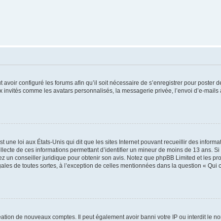
t avoir configuré les forums afin qu’il soit nécessaire de s’enregistrer pour poster
x invités comme les avatars personnalisés, la messagerie privée, l’envoi d’e-mails
t une loi aux États-Unis qui dit que les sites Internet pouvant recueillir des infor
ollecte de ces informations permettant d’identifier un mineur de moins de 13 ans. S
tez un conseiller juridique pour obtenir son avis. Notez que phpBB Limited et les pr
gales de toutes sortes, à l’exception de celles mentionnées dans la question « Qui
réation de nouveaux comptes. Il peut également avoir banni votre IP ou interdit le no