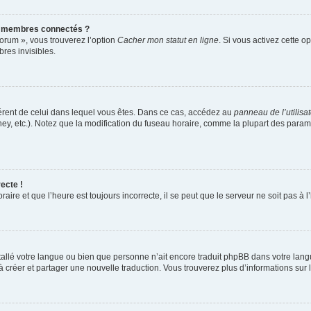
s membres connectés ?
forum », vous trouverez l’option
Cacher mon statut en ligne
. Si vous activez cette o
es invisibles.
ifférent de celui dans lequel vous êtes. Dans ce cas, accédez au
panneau de l’utilisa
ney, etc.). Notez que la modification du fuseau horaire, comme la plupart des para
ecte !
aire et que l’heure est toujours incorrecte, il se peut que le serveur ne soit pas à
installé votre langue ou bien que personne n’ait encore traduit phpBB dans votre l
s à créer et partager une nouvelle traduction. Vous trouverez plus d’informations sur l