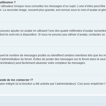
tilisateur ?
utilisateur lorsque vous consultez les messages d’un sujet. L’une d’elles peut êtr
rum. La seconde image, souvent plus grande, est connue sous le nom d’avatar et 
s pouvez ajouter un avatar en utilisant l’une des quatre méthodes d’avatar suivantes 
ont ils sont mis à disposition. Si vous ne pouvez pas utiliser d’avatar, contactez un
iquent le nombre de messages postés ou identifient certains membres tels que les 
ar l’administrateur du forum. Évitez de poster des messages sur le forum dans le seu
ministrateur) peut facilement abaisser votre compteur de messages.
nde de me connecter !?
 intégré (si la fonction a été activée par l’administrateur). Ceci pour empêcher l’uti