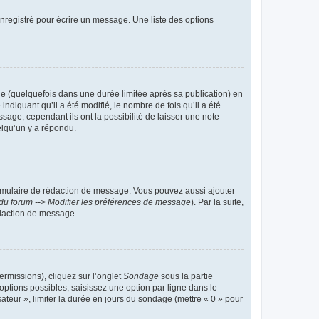
nregistré pour écrire un message. Une liste des options
 (quelquefois dans une durée limitée après sa publication) en
iquant qu’il a été modifié, le nombre de fois qu’il a été
sage, cependant ils ont la possibilité de laisser une note
elqu’un y a répondu.
rmulaire de rédaction de message. Vous pouvez aussi ajouter
du forum --> Modifier les préférences de message
). Par la suite,
daction de message.
ermissions), cliquez sur l’onglet
Sondage
sous la partie
ptions possibles, saisissez une option par ligne dans le
ateur », limiter la durée en jours du sondage (mettre « 0 » pour