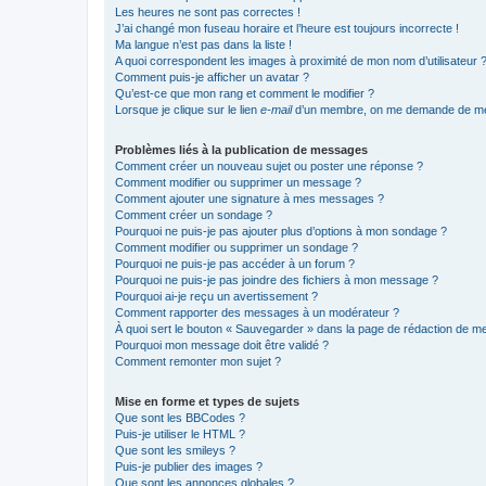
Les heures ne sont pas correctes !
J’ai changé mon fuseau horaire et l’heure est toujours incorrecte !
Ma langue n’est pas dans la liste !
A quoi correspondent les images à proximité de mon nom d’utilisateur 
Comment puis-je afficher un avatar ?
Qu’est-ce que mon rang et comment le modifier ?
Lorsque je clique sur le lien
e-mail
d’un membre, on me demande de me
Problèmes liés à la publication de messages
Comment créer un nouveau sujet ou poster une réponse ?
Comment modifier ou supprimer un message ?
Comment ajouter une signature à mes messages ?
Comment créer un sondage ?
Pourquoi ne puis-je pas ajouter plus d’options à mon sondage ?
Comment modifier ou supprimer un sondage ?
Pourquoi ne puis-je pas accéder à un forum ?
Pourquoi ne puis-je pas joindre des fichiers à mon message ?
Pourquoi ai-je reçu un avertissement ?
Comment rapporter des messages à un modérateur ?
À quoi sert le bouton « Sauvegarder » dans la page de rédaction de 
Pourquoi mon message doit être validé ?
Comment remonter mon sujet ?
Mise en forme et types de sujets
Que sont les BBCodes ?
Puis-je utiliser le HTML ?
Que sont les smileys ?
Puis-je publier des images ?
Que sont les annonces globales ?