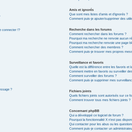
Amis et ignorés
Que sont mes listes d’amis et d’ignorés ?
?
Comment puis-je ajouter/supprimer des utilis
Recherche dans les forums
 connecter !?
Comment rechercher dans les forums ?
Pourquoi ma recherche ne renvoie aucun ré
Pourquoi ma recherche renvoie une page bl
Comment rechercher des membres ?
Comment puis-je trouver mes propres mess
Surveillance et favoris
Quelle est la différence entre les favoris et l
Comment mettre en favoris ou surveiller des
Comment surveiller des forums ?
Comment puis-je supprimer mes surveillanc
message ?
Fichiers joints
Quels fichiers joints sont autorisés sur ce f
Comment trouver tous mes fichiers joints ?
Concernant phpBB
Qui a développé ce logiciel de forum ?
Pourquoi la fonctionnalité X n’est pas dispon
Qui contacter pour les abus ou les questio
Comment puis-je contacter un administrateu