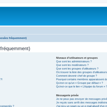
 posées fréquemment)
s fréquemment)
Niveaux d’utilisateurs et groupes
Que sont les administrateurs ?
Que sont les modérateurs ?
Que sont les groupes d’utilisateurs ?
Où trouver la liste des groupes d’utilisateur
Comment devenir chef de groupe ?
 ?!
Pourquoi certains membres apparaissent dan
Qu’est-ce qu’un « Groupe par défaut » ?
Qu’est-ce que le lien « L’équipe du forum » 
Messagerie privée
Je ne peux pas envoyer de messages privé
Je reçois sans arrêt des messages indésira
 connectés ?
J’ai reçu un spam ou un e-mail abusif d’un