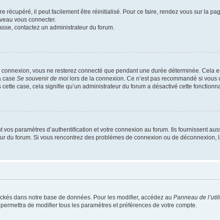
 récupéré, il peut facilement être réinitialisé. Pour ce faire, rendez vous sur la p
uveau vous connecter.
passe, contactez un administrateur du forum.
e connexion, vous ne resterez connecté que pendant une durée déterminée. Cela em
la case
Se souvenir de moi
lors de la connexion. Ce n’est pas recommandé si vous u
s cette case, cela signifie qu’un administrateur du forum a désactivé cette fonctionna
os paramètres d’authentification et votre connexion au forum. Ils fournissent aussi
teur du forum. Si vous rencontrez des problèmes de connexion ou de déconnexion, l
ockés dans notre base de données. Pour les modifier, accédez au
Panneau de l’util
 permettra de modifier tous les paramètres et préférences de votre compte.