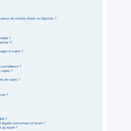
ateurs de ma liste d’amis ou d’ignorés ?
sultat ?
anche ?!
ages et sujets ?
a surveillance ?
 sujets ?
es de sujets ?
orum ?
ible ?
ns légales concernant ce forum ?
r du forum ?