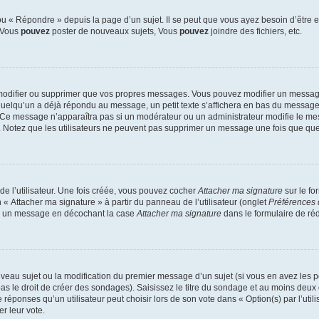
 « Répondre » depuis la page d’un sujet. Il se peut que vous ayez besoin d’être e
: Vous
pouvez
poster de nouveaux sujets, Vous
pouvez
joindre des fichiers, etc.
modifier ou supprimer que vos propres messages. Vous pouvez modifier un message
lqu’un a déjà répondu au message, un petit texte s’affichera en bas du message ind
n. Ce message n’apparaîtra pas si un modérateur ou un administrateur modifie le mes
ive. Notez que les utilisateurs ne peuvent pas supprimer un message une fois que qu
e l’utilisateur. Une fois créée, vous pouvez cocher
Attacher ma signature
sur le fo
 « Attacher ma signature » à partir du panneau de l’utilisateur (onglet
Préférences 
 à un message en décochant la case
Attacher ma signature
dans le formulaire de ré
ouveau sujet ou la modification du premier message d’un sujet (si vous en avez les p
 le droit de créer des sondages). Saisissez le titre du sondage et au moins deux o
onses qu’un utilisateur peut choisir lors de son vote dans « Option(s) par l’utilis
er leur vote.