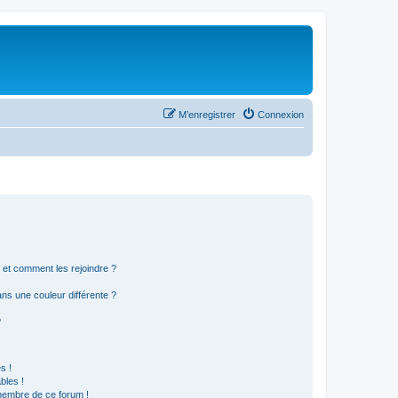
M’enregistrer
Connexion
s et comment les rejoindre ?
s une couleur différente ?
?
s !
bles !
 membre de ce forum !