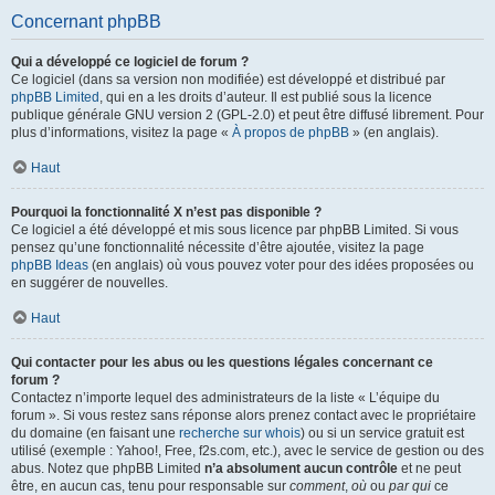
Concernant phpBB
Qui a développé ce logiciel de forum ?
Ce logiciel (dans sa version non modifiée) est développé et distribué par
phpBB Limited
, qui en a les droits d’auteur. Il est publié sous la licence
publique générale GNU version 2 (GPL-2.0) et peut être diffusé librement. Pour
plus d’informations, visitez la page «
À propos de phpBB
» (en anglais).
Haut
Pourquoi la fonctionnalité X n’est pas disponible ?
Ce logiciel a été développé et mis sous licence par phpBB Limited. Si vous
pensez qu’une fonctionnalité nécessite d’être ajoutée, visitez la page
phpBB Ideas
(en anglais) où vous pouvez voter pour des idées proposées ou
en suggérer de nouvelles.
Haut
Qui contacter pour les abus ou les questions légales concernant ce
forum ?
Contactez n’importe lequel des administrateurs de la liste « L’équipe du
forum ». Si vous restez sans réponse alors prenez contact avec le propriétaire
du domaine (en faisant une
recherche sur whois
) ou si un service gratuit est
utilisé (exemple : Yahoo!, Free, f2s.com, etc.), avec le service de gestion ou des
abus. Notez que phpBB Limited
n’a absolument aucun contrôle
et ne peut
être, en aucun cas, tenu pour responsable sur
comment
,
où
ou
par qui
ce