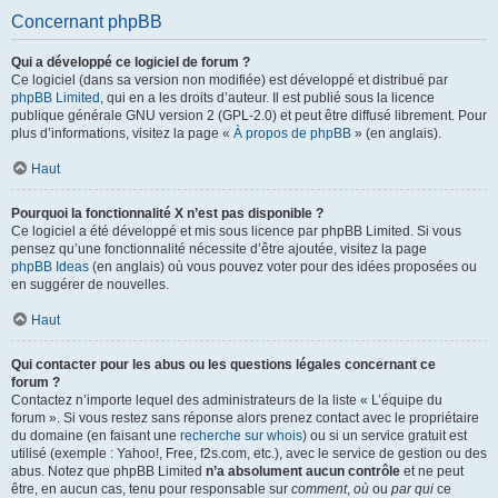
Concernant phpBB
Qui a développé ce logiciel de forum ?
Ce logiciel (dans sa version non modifiée) est développé et distribué par
phpBB Limited
, qui en a les droits d’auteur. Il est publié sous la licence
publique générale GNU version 2 (GPL-2.0) et peut être diffusé librement. Pour
plus d’informations, visitez la page «
À propos de phpBB
» (en anglais).
Haut
Pourquoi la fonctionnalité X n’est pas disponible ?
Ce logiciel a été développé et mis sous licence par phpBB Limited. Si vous
pensez qu’une fonctionnalité nécessite d’être ajoutée, visitez la page
phpBB Ideas
(en anglais) où vous pouvez voter pour des idées proposées ou
en suggérer de nouvelles.
Haut
Qui contacter pour les abus ou les questions légales concernant ce
forum ?
Contactez n’importe lequel des administrateurs de la liste « L’équipe du
forum ». Si vous restez sans réponse alors prenez contact avec le propriétaire
du domaine (en faisant une
recherche sur whois
) ou si un service gratuit est
utilisé (exemple : Yahoo!, Free, f2s.com, etc.), avec le service de gestion ou des
abus. Notez que phpBB Limited
n’a absolument aucun contrôle
et ne peut
être, en aucun cas, tenu pour responsable sur
comment
,
où
ou
par qui
ce