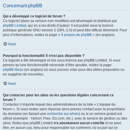
Concernant phpBB
Qui a développé ce logiciel de forum ?
Ce logiciel (dans sa version non modifiée) est développé et distribué par
phpBB Limited
, qui en a les droits d’auteur. Il est publié sous la licence
publique générale GNU version 2 (GPL-2.0) et peut être diffusé librement. Pour
plus d’informations, visitez la page «
À propos de phpBB
» (en anglais).
Haut
Pourquoi la fonctionnalité X n’est pas disponible ?
Ce logiciel a été développé et mis sous licence par phpBB Limited. Si vous
pensez qu’une fonctionnalité nécessite d’être ajoutée, visitez la page
phpBB Ideas
(en anglais) où vous pouvez voter pour des idées proposées ou
en suggérer de nouvelles.
Haut
Qui contacter pour les abus ou les questions légales concernant ce
forum ?
Contactez n’importe lequel des administrateurs de la liste « L’équipe du
forum ». Si vous restez sans réponse alors prenez contact avec le propriétaire
du domaine (en faisant une
recherche sur whois
) ou si un service gratuit est
utilisé (exemple : Yahoo!, Free, f2s.com, etc.), avec le service de gestion ou des
abus. Notez que phpBB Limited
n’a absolument aucun contrôle
et ne peut
être, en aucun cas, tenu pour responsable sur
comment
,
où
ou
par qui
ce