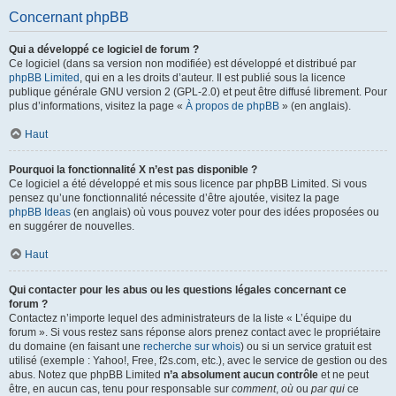
Concernant phpBB
Qui a développé ce logiciel de forum ?
Ce logiciel (dans sa version non modifiée) est développé et distribué par
phpBB Limited
, qui en a les droits d’auteur. Il est publié sous la licence
publique générale GNU version 2 (GPL-2.0) et peut être diffusé librement. Pour
plus d’informations, visitez la page «
À propos de phpBB
» (en anglais).
Haut
Pourquoi la fonctionnalité X n’est pas disponible ?
Ce logiciel a été développé et mis sous licence par phpBB Limited. Si vous
pensez qu’une fonctionnalité nécessite d’être ajoutée, visitez la page
phpBB Ideas
(en anglais) où vous pouvez voter pour des idées proposées ou
en suggérer de nouvelles.
Haut
Qui contacter pour les abus ou les questions légales concernant ce
forum ?
Contactez n’importe lequel des administrateurs de la liste « L’équipe du
forum ». Si vous restez sans réponse alors prenez contact avec le propriétaire
du domaine (en faisant une
recherche sur whois
) ou si un service gratuit est
utilisé (exemple : Yahoo!, Free, f2s.com, etc.), avec le service de gestion ou des
abus. Notez que phpBB Limited
n’a absolument aucun contrôle
et ne peut
être, en aucun cas, tenu pour responsable sur
comment
,
où
ou
par qui
ce