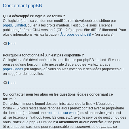
Concernant phpBB
Qui a développé ce logiciel de forum ?
Ce logiciel (dans sa version non modifiée) est développé et distribué par
phpBB Limited
, qui en a les droits d’auteur. Il est publié sous la licence
publique générale GNU version 2 (GPL-2.0) et peut être diffusé librement. Pour
plus d’informations, visitez la page «
À propos de phpBB
» (en anglais).
Haut
Pourquoi la fonctionnalité X n’est pas disponible ?
Ce logiciel a été développé et mis sous licence par phpBB Limited. Si vous
pensez qu’une fonctionnalité nécessite d’être ajoutée, visitez la page
phpBB Ideas
(en anglais) où vous pouvez voter pour des idées proposées ou
en suggérer de nouvelles.
Haut
Qui contacter pour les abus ou les questions légales concernant ce
forum ?
Contactez n’importe lequel des administrateurs de la liste « L’équipe du
forum ». Si vous restez sans réponse alors prenez contact avec le propriétaire
du domaine (en faisant une
recherche sur whois
) ou si un service gratuit est
utilisé (exemple : Yahoo!, Free, f2s.com, etc.), avec le service de gestion ou des
abus. Notez que phpBB Limited
n’a absolument aucun contrôle
et ne peut
être, en aucun cas, tenu pour responsable sur
comment
,
où
ou
par qui
ce