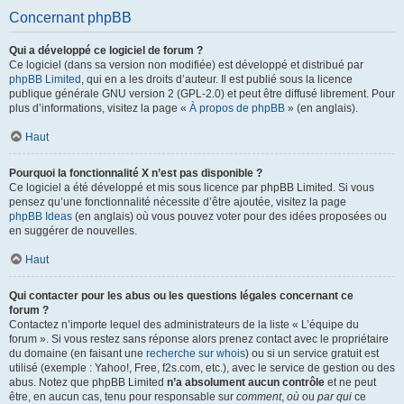
Concernant phpBB
Qui a développé ce logiciel de forum ?
Ce logiciel (dans sa version non modifiée) est développé et distribué par
phpBB Limited
, qui en a les droits d’auteur. Il est publié sous la licence
publique générale GNU version 2 (GPL-2.0) et peut être diffusé librement. Pour
plus d’informations, visitez la page «
À propos de phpBB
» (en anglais).
Haut
Pourquoi la fonctionnalité X n’est pas disponible ?
Ce logiciel a été développé et mis sous licence par phpBB Limited. Si vous
pensez qu’une fonctionnalité nécessite d’être ajoutée, visitez la page
phpBB Ideas
(en anglais) où vous pouvez voter pour des idées proposées ou
en suggérer de nouvelles.
Haut
Qui contacter pour les abus ou les questions légales concernant ce
forum ?
Contactez n’importe lequel des administrateurs de la liste « L’équipe du
forum ». Si vous restez sans réponse alors prenez contact avec le propriétaire
du domaine (en faisant une
recherche sur whois
) ou si un service gratuit est
utilisé (exemple : Yahoo!, Free, f2s.com, etc.), avec le service de gestion ou des
abus. Notez que phpBB Limited
n’a absolument aucun contrôle
et ne peut
être, en aucun cas, tenu pour responsable sur
comment
,
où
ou
par qui
ce