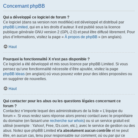
Concernant phpBB
Qui a développé ce logiciel de forum ?
Ce logiciel (dans sa version non modifiée) est développé et distribué par
phpBB Limited
, qui en a les droits d’auteur. Il est publié sous la licence
publique générale GNU version 2 (GPL-2.0) et peut être diffusé librement. Pour
plus d’informations, visitez la page «
À propos de phpBB
» (en anglais).
Haut
Pourquoi la fonctionnalité X n’est pas disponible ?
Ce logiciel a été développé et mis sous licence par phpBB Limited. Si vous
pensez qu’une fonctionnalité nécessite d’être ajoutée, visitez la page
phpBB Ideas
(en anglais) où vous pouvez voter pour des idées proposées ou
en suggérer de nouvelles.
Haut
Qui contacter pour les abus ou les questions légales concernant ce
forum ?
Contactez n’importe lequel des administrateurs de la liste « L’équipe du
forum ». Si vous restez sans réponse alors prenez contact avec le propriétaire
du domaine (en faisant une
recherche sur whois
) ou si un service gratuit est
utilisé (exemple : Yahoo!, Free, f2s.com, etc.), avec le service de gestion ou des
abus. Notez que phpBB Limited
n’a absolument aucun contrôle
et ne peut
être, en aucun cas, tenu pour responsable sur
comment
,
où
ou
par qui
ce