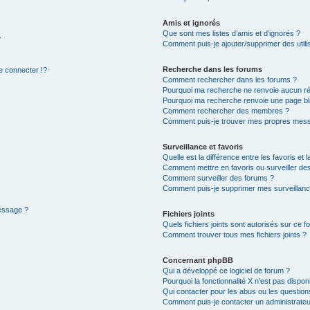
Amis et ignorés
Que sont mes listes d’amis et d’ignorés ?
?
Comment puis-je ajouter/supprimer des utilis
Recherche dans les forums
 connecter !?
Comment rechercher dans les forums ?
Pourquoi ma recherche ne renvoie aucun ré
Pourquoi ma recherche renvoie une page bl
Comment rechercher des membres ?
Comment puis-je trouver mes propres mess
Surveillance et favoris
Quelle est la différence entre les favoris et l
Comment mettre en favoris ou surveiller des
Comment surveiller des forums ?
Comment puis-je supprimer mes surveillanc
message ?
Fichiers joints
Quels fichiers joints sont autorisés sur ce f
Comment trouver tous mes fichiers joints ?
Concernant phpBB
Qui a développé ce logiciel de forum ?
Pourquoi la fonctionnalité X n’est pas dispon
Qui contacter pour les abus ou les questio
Comment puis-je contacter un administrateu