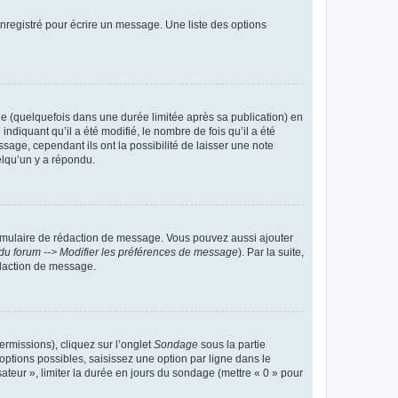
nregistré pour écrire un message. Une liste des options
 (quelquefois dans une durée limitée après sa publication) en
iquant qu’il a été modifié, le nombre de fois qu’il a été
sage, cependant ils ont la possibilité de laisser une note
elqu’un y a répondu.
rmulaire de rédaction de message. Vous pouvez aussi ajouter
du forum --> Modifier les préférences de message
). Par la suite,
daction de message.
ermissions), cliquez sur l’onglet
Sondage
sous la partie
ptions possibles, saisissez une option par ligne dans le
ateur », limiter la durée en jours du sondage (mettre « 0 » pour