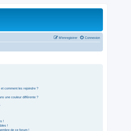
M’enregistrer
Connexion
s et comment les rejoindre ?
s une couleur différente ?
?
s !
bles !
 membre de ce forum !