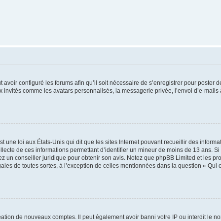
t avoir configuré les forums afin qu’il soit nécessaire de s’enregistrer pour poster
x invités comme les avatars personnalisés, la messagerie privée, l’envoi d’e-mails
t une loi aux États-Unis qui dit que les sites Internet pouvant recueillir des infor
ollecte de ces informations permettant d’identifier un mineur de moins de 13 ans. S
tez un conseiller juridique pour obtenir son avis. Notez que phpBB Limited et les pr
gales de toutes sortes, à l’exception de celles mentionnées dans la question « Qui
réation de nouveaux comptes. Il peut également avoir banni votre IP ou interdit le no