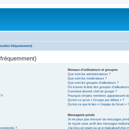
 posées fréquemment)
s fréquemment)
Niveaux d’utilisateurs et groupes
Que sont les administrateurs ?
Que sont les modérateurs ?
Que sont les groupes d’utilisateurs ?
Où trouver la liste des groupes d’utilisateur
Comment devenir chef de groupe ?
 ?!
Pourquoi certains membres apparaissent dan
Qu’est-ce qu’un « Groupe par défaut » ?
Qu’est-ce que le lien « L’équipe du forum » 
Messagerie privée
Je ne peux pas envoyer de messages privé
Je reçois sans arrêt des messages indésira
 connectés ?
J’ai reçu un spam ou un e-mail abusif d’un