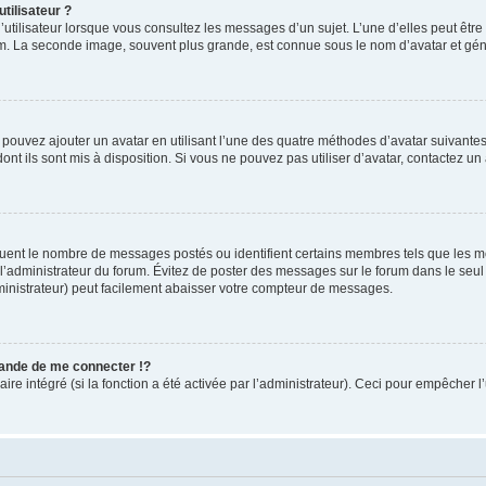
tilisateur ?
utilisateur lorsque vous consultez les messages d’un sujet. L’une d’elles peut êtr
rum. La seconde image, souvent plus grande, est connue sous le nom d’avatar et 
s pouvez ajouter un avatar en utilisant l’une des quatre méthodes d’avatar suivantes 
ont ils sont mis à disposition. Si vous ne pouvez pas utiliser d’avatar, contactez un
iquent le nombre de messages postés ou identifient certains membres tels que les 
ar l’administrateur du forum. Évitez de poster des messages sur le forum dans le seu
ministrateur) peut facilement abaisser votre compteur de messages.
nde de me connecter !?
 intégré (si la fonction a été activée par l’administrateur). Ceci pour empêcher l’uti