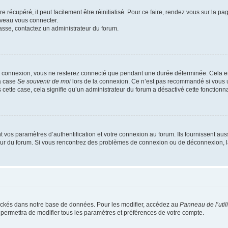
 récupéré, il peut facilement être réinitialisé. Pour ce faire, rendez vous sur la p
uveau vous connecter.
passe, contactez un administrateur du forum.
e connexion, vous ne resterez connecté que pendant une durée déterminée. Cela em
la case
Se souvenir de moi
lors de la connexion. Ce n’est pas recommandé si vous u
s cette case, cela signifie qu’un administrateur du forum a désactivé cette fonctionna
os paramètres d’authentification et votre connexion au forum. Ils fournissent aussi
teur du forum. Si vous rencontrez des problèmes de connexion ou de déconnexion, l
ockés dans notre base de données. Pour les modifier, accédez au
Panneau de l’util
 permettra de modifier tous les paramètres et préférences de votre compte.