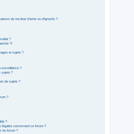
ateurs de ma liste d’amis ou d’ignorés ?
sultat ?
anche ?!
ages et sujets ?
a surveillance ?
 sujets ?
es de sujets ?
orum ?
ible ?
ns légales concernant ce forum ?
r du forum ?