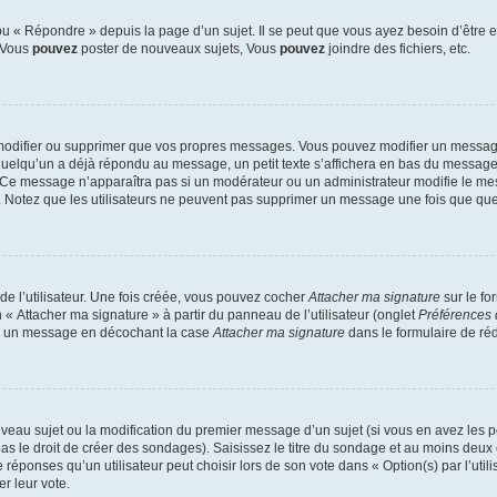
 « Répondre » depuis la page d’un sujet. Il se peut que vous ayez besoin d’être e
: Vous
pouvez
poster de nouveaux sujets, Vous
pouvez
joindre des fichiers, etc.
modifier ou supprimer que vos propres messages. Vous pouvez modifier un message
lqu’un a déjà répondu au message, un petit texte s’affichera en bas du message ind
n. Ce message n’apparaîtra pas si un modérateur ou un administrateur modifie le mes
ive. Notez que les utilisateurs ne peuvent pas supprimer un message une fois que qu
e l’utilisateur. Une fois créée, vous pouvez cocher
Attacher ma signature
sur le fo
 « Attacher ma signature » à partir du panneau de l’utilisateur (onglet
Préférences 
 à un message en décochant la case
Attacher ma signature
dans le formulaire de ré
ouveau sujet ou la modification du premier message d’un sujet (si vous en avez les p
 le droit de créer des sondages). Saisissez le titre du sondage et au moins deux o
onses qu’un utilisateur peut choisir lors de son vote dans « Option(s) par l’utilis
er leur vote.