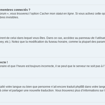
s membres connectés ?
forum », vous trouverez l’option
Cacher mon statut en ligne
. Si vous activez cette o
es invisibles.
ifférent de celui dans lequel vous êtes. Dans ce cas, accédez au
panneau de l’utilisa
ney, etc.). Notez que la modification du fuseau horaire, comme la plupart des para
ecte !
aire et que l’heure est toujours incorrecte, il se peut que le serveur ne soit pas à
installé votre langue ou bien que personne n’ait encore traduit phpBB dans votre l
s à créer et partager une nouvelle traduction. Vous trouverez plus d’informations sur l