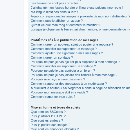
Les heures ne sont pas correctes !
J’ai changé mon fuseau horaire et l’heure est toujours incorrecte !
Ma langue n’est pas dans la liste !
A quoi correspondent les images à proximité de mon nom d’utilisateur 
Comment puis-je afficher un avatar ?
Qu’est-ce que mon rang et comment le modifier ?
Lorsque je clique sur le lien
e-mail
d’un membre, on me demande de me
Problèmes liés à la publication de messages
Comment créer un nouveau sujet ou poster une réponse ?
Comment modifier ou supprimer un message ?
Comment ajouter une signature à mes messages ?
Comment créer un sondage ?
Pourquoi ne puis-je pas ajouter plus d’options à mon sondage ?
Comment modifier ou supprimer un sondage ?
Pourquoi ne puis-je pas accéder à un forum ?
Pourquoi ne puis-je pas joindre des fichiers à mon message ?
Pourquoi ai-je reçu un avertissement ?
Comment rapporter des messages à un modérateur ?
À quoi sert le bouton « Sauvegarder » dans la page de rédaction de 
Pourquoi mon message doit être validé ?
Comment remonter mon sujet ?
Mise en forme et types de sujets
Que sont les BBCodes ?
Puis-je utiliser le HTML ?
Que sont les smileys ?
Puis-je publier des images ?
Que sont les annonces globales ?